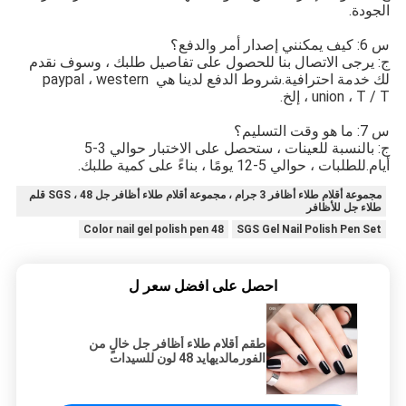
الجودة.
س 6: كيف يمكنني إصدار أمر والدفع؟
ج: يرجى الاتصال بنا للحصول على تفاصيل طلبك ، وسوف نقدم 
لك خدمة احترافية.شروط الدفع لدينا هي paypal ، western 
union ، T / T ، إلخ.
س 7: ما هو وقت التسليم؟
ج: بالنسبة للعينات ، ستحصل على الاختبار حوالي 3-5 
أيام.للطلبات ، حوالي 5-12 يومًا ، بناءً على كمية طلبك.
مجموعة أقلام طلاء أظافر 3 جرام ، مجموعة أقلام طلاء أظافر جل SGS ، 48 قلم
طلاء جل للأظافر
48 Color nail gel polish pen
SGS Gel Nail Polish Pen Set
احصل على افضل سعر ل
طقم أقلام طلاء أظافر جل خالٍ من
الفورمالديهايد 48 لون للسيدات