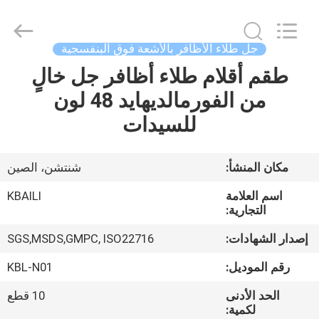
الشفاه
الخاص
supplier.
Copyright
©
جل طلاء الأظافر بالأشعة فوق البنفسجية
2021
-
2025
طقم أقلام طلاء أظافر جل خالٍ
الصفحة
Shenzhen
Kbaili
من الفورمالديهايد 48 لون
الرئيسية
Technology
Co.,
Limited.
للسيدات
All
Rights
منتجات
Reserved.
مكان المنشأ:
شنتشن، الصين
معلومات
اسم العلامة
KBAILI
عنا
التجارية:
إصدار الشهادات:
SGS,MSDS,GMPC, ISO22716
جولة
رقم الموديل:
KBL-N01
في
الحد الأدنى
10 قطع
المعمل
لكمية: