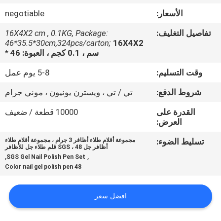
الأسعار:
negotiable
مراقبة
تفاصيل التغليف:
16X4X2 cm , 0.1KG, Package:
الجودة
46*35.5*30cm,324pcs/carton;
16X4X2
سم ، 0.1 كجم ، العبوة: 46 *
اتصل
وقت التسليم:
5-8 يوم عمل
بنا
شروط الدفع:
تي / تي ، ويسترن يونيون ، موني جرام
القدرة على
10000 قطعة / ضعيف
اطلب
العرض:
اقتباس
تسليط الضوء:
مجموعة أقلام طلاء أظافر 3 جرام ، مجموعة أقلام طلاء
أظافر جل SGS ، 48 قلم طلاء جل للأظافر
,
,
SGS Gel Nail Polish Pen Set
خريطة
48 Color nail gel polish pen
الموقع
افضل سعر
PRIVACY