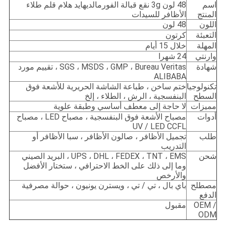
اسم
48 لون 3g نقع قبالة الفورمالديهايد هلام قلم طلاء
المنتج
الأظافر للسيدات
اللون
48 لون
التعبئة
كرتون
المهلة
خلال 15 أيام
وارنتي
24 شهرا
شهادة
SGS ، MSDS ، GMP ، Bureau Veritas ، تقييم مورد
ALIBABA
تكنولوجيا
ختم ساخن ، طباعة الشاشة الحريرية للأشعة فوق
السطح
البنفسجية ، الرش ، الطلاء ، إلخ
مميزات
لا حاجة إلى معطف أساسي وطبقة علوية
أدوات
مصباح الأشعة فوق البنفسجية ، مصباح LED ، مصباح
UV / LED CCFL
طلب
تجميل الأظافر ، صالون الأظافر ، سبا الأظافر أو
التدريب
شحن
UPS ، DHL ، FEDEX ، TNT ، EMS ، البريد الصيني
وما إلى ذلك على الخط الاحترافي ، ستختار الأفضل
والأرخص
مصطلح
باي بال ، تي / تي ، ويسترن يونيون ، حوالة مصرفية
الدفع
OEM /
مقبول
ODM