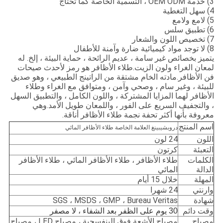
3) خدمة OEM ODM ، التسمية الخاصة كما تحتاج
4) سهل التغطية
5) لامع ولامع
6) تطبيق سلس
7) تخصيص اللون والشعار
8) لا توجد مواد كيميائية ضارة وآمنة للأطفال
يتميز بخصائص غير سامة ، عديم الرائحة ، حماية البيئة ، إلخ. له
لمعان الغراء ولون الزيت.طلاء الأظافر هو رمز لأحدث صيحات
فن الأظافر.مادته الخام مشتقة من الراتينج الطبيعي ، وهو صديق
للبيئة ، وغير سام ، وصحي وآمن ، ومتوافق مع الغراء وطلاء
الأظافر لهما المزايا المشتركة ، واللون الكامل ، والتطبيق السهل
، والتجفيف السريع على الفور ، واللمعان طويل الأمد.وهي
معروفة بأنها أكثر تحفة نجمة طلاء الأظافر أناقة.
اسم المنتج
دروبشيبينغ العلامة الخاصة طلاء الأظافر المائي
اللون
24 لون
التعبئة
كرتون
الكلمات
طلاء الأظافر ، طلاء الأظافر المائي ، طلاء الأظافر
الدالة
المائي
المهلة
خلال 15 أيام
وارنتي
24 شهرا
شهادة
SGS ، MSDS ، GMP ، Bureau Veritas
وقت دائم
30 يوم على الظفر بعد الشفاء ، لا مصفر
مصباح
مصباح الأشعة فوق البنفسجية ، مصباح LED ، مصباح