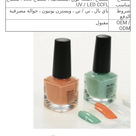
مناسب
UV / LED CCFL
شروط
باي بال ، تي / تي ، ويسترن يونيون ، حوالة مصرفية
الدفع
OEM /
مقبول
ODM