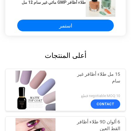
طلاء أظافر GMP مائي غير سام 12 مل
استمر
أعلى المنتجات
15 مل طلاء أظافر غير
سام
negotiable MOQ:10 قطع
CONTACT
6 ألوان 9D طلاء أظافر
القط العين