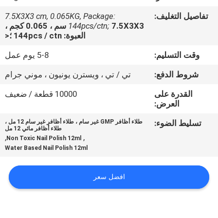
تفاصيل التغليف:
7.5X3X3 cm, 0.065KG, Package:
مراقبة
144pcs/ctn;
7.5X3X3 سم ، 0.065 كجم ،
العبوة: 144pcs / ctn ؛<
الجودة
وقت التسليم:
5-8 يوم عمل
اتصل
شروط الدفع:
تي / تي ، ويسترن يونيون ، موني جرام
بنا
القدرة على
10000 قطعة / ضعيف
العرض:
اطلب
تسليط الضوء:
طلاء أظافر GMP غير سام ، طلاء أظافر غير سام 12 مل ،
طلاء أظافر مائي 12 مل
اقتباس
,
,
Non Toxic Nail Polish 12ml
Water Based Nail Polish 12ml
خريطة
افضل سعر
الموقع
PRIVACY