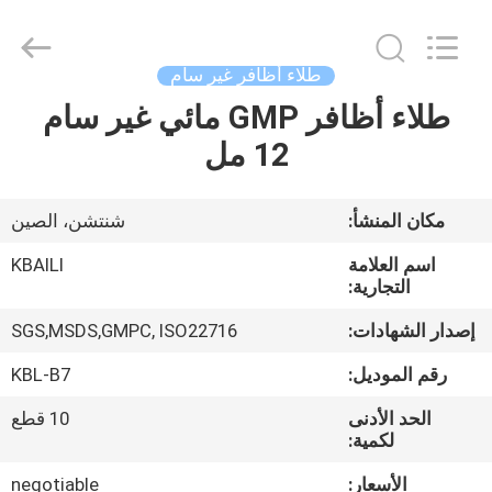
Shenzhen
Kbaili
Technology
Co.,
Limited.
طلاء أظافر غير سام
All
Rights
Reserved.
طلاء أظافر GMP مائي غير سام
الصفحة
12 مل
الرئيسية
منتجات
مكان المنشأ:
شنتشن، الصين
اسم العلامة
KBAILI
معلومات
التجارية:
عنا
إصدار الشهادات:
SGS,MSDS,GMPC, ISO22716
رقم الموديل:
KBL-B7
جولة
الحد الأدنى
10 قطع
في
لكمية:
المعمل
الأسعار:
negotiable