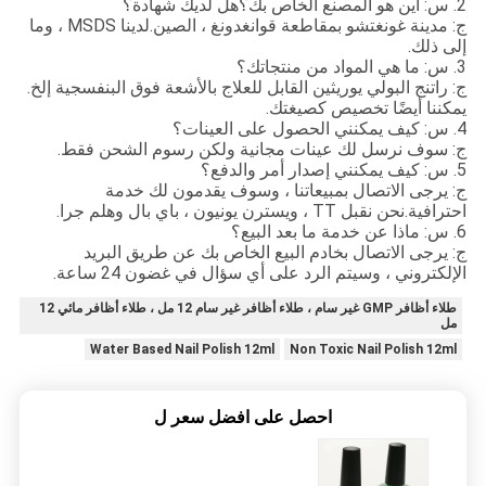
2. س: أين هو المصنع الخاص بك؟هل لديك شهادة؟
ج: مدينة غونغتشو بمقاطعة قوانغدونغ ، الصين.لدينا MSDS ، وما
إلى ذلك.
3. س: ما هي المواد من منتجاتك؟
ج: راتنج البولي يوريثين القابل للعلاج بالأشعة فوق البنفسجية إلخ.
يمكننا أيضًا تخصيص كصيغتك.
4. س: كيف يمكنني الحصول على العينات؟
ج: سوف نرسل لك عينات مجانية ولكن رسوم الشحن فقط.
5. س: كيف يمكنني إصدار أمر والدفع؟
ج: يرجى الاتصال بمبيعاتنا ، وسوف يقدمون لك خدمة
احترافية.نحن نقبل TT ، ويسترن يونيون ، باي بال وهلم جرا.
6. س: ماذا عن خدمة ما بعد البيع؟
ج: يرجى الاتصال بخادم البيع الخاص بك عن طريق البريد
الإلكتروني ، وسيتم الرد على أي سؤال في غضون 24 ساعة.
طلاء أظافر GMP غير سام ، طلاء أظافر غير سام 12 مل ، طلاء أظافر مائي 12
مل
Water Based Nail Polish 12ml
Non Toxic Nail Polish 12ml
احصل على افضل سعر ل