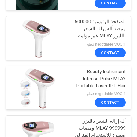
CONTACT
مراقبة
الصفحة الرئيسية 500000
الجودة
12
ومضة آلة إزالة الشعر
بالليزر MLAY غير مؤلمة
ملمع شفاه لامع
اتصل
الجليد IPL
negotiable MOQ:1 قطع
بنا
CONTACT
Beauty Instrument
اطلب
Intense Pulse MLAY
اقتباس
Portable Laser IPL Hair
20
Remover
negotiable MOQ:1 قطع
خريطة
CONTACT
قلم تحديد الشفاه
الموقع
آلة إزالة الشعر بالليزر
MLAY 999999 ومضات
PRIVACY
صغيرة للاستخدام المنزلي