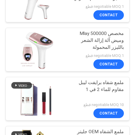
POLICY
negotiable MOQ:1 قطع
CONTACT
53
مخصص Mlay 500000
طلاء أظافر غير سام
وميض آلة إزالة الشعر
بالليزر المحمولة
negotiable MOQ:1 قطع
CONTACT
ملمع شفاه برايفت ليبل
6
مقاوم للماء 2 في 1
جل طلاء الأظافر
negotiable MOQ:10 قطع
بالأشعة فوق
CONTACT
البنفسجية
ملمع الشفاه OEM جليتر