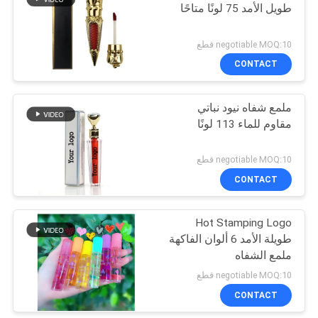
طويل الأمد 75 لونًا متاحًا
12
negotiable MOQ:10 قطع
جهاز إزالة الشعر
CONTACT
المنزلي IPL
ملمع شفاه نيود نباتي
مقاوم للماء 113 لونًا
negotiable MOQ:10 قطع
CONTACT
16
جهاز تجميل الجلد
Hot Stamping Logo
طويلة الأمد 6 ألوان الفاكهة
المصغر RF
ملمع الشفاه
negotiable MOQ:10 قطع
CONTACT