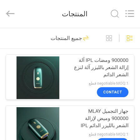
Shenzhen
Kbaili
Technology
المنتجات
Co.,
Limited.
All
Rights
Reserved.
الصفحة
33
جميع المنتجات
الرئيسية
ملمع الشفاه الخاص
900000 ومضات IPL آلة
منتجات
إزالة الشعر بالليزر آلة لنزع
الشعر الدائم
معلومات
negotiable MOQ:1 قطع
عنا
CONTACT
24
جهاز التجميل MLAY
جولة
ملمع شفاه غير لامع
900000 وميض لإزالة
في
الشعر بالليزر الدائم IPL
المعمل
negotiable MOQ:1 قطع